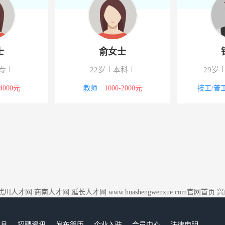
钟先生
卢女士
9岁
中专/技校
24岁
大专
工/普工
4000-5000元
其他职位
3000-4000元
武川人才网
商南人才网
延长人才网
www.huashengwenxue.com官网首页
兴
信息
招聘资讯
发布简历
企业入驻
会员中心
法律申明