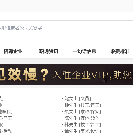
招聘企业
职场资讯
一句话信息
收费标准
员]
· 沈女士 [文员]
师]
· 钟先生 [技工/普工]
他职位]
· 聂女士 [家政/保安]
工/普工]
· 陈先生 [其他职位]
师]
· 林先生 [技工/普工]
政/后勤]
· 谭先生 [美术/设计]