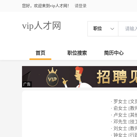
您好，欢迎来到vip人才网！
请登录
vip人才网
职位
首页
职位搜索
简历中心
广告
· 罗女士 [文
· 俞女士 [教
· 卢女士 [其
· 邓先生 [技
· 刘女士 [教
· 钟女士 [行