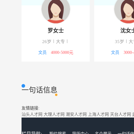
沈女士
俞女士
大专
22岁
本科
2
3000-4000元
教师
1000-2000元
技
一句话信息
友情链接:
汕头人才网
大理人才网
潮安人才网
上海人才网
天台人才网
栏目导航:
职位搜索
简历中心
名企展示
一句话